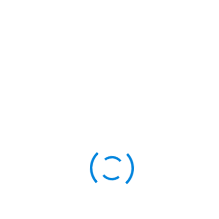
#СоветскийрайонХМАОЮГРА
#ОлимпСоветскийр
ПРЕДЫДУЩАЯ СТАТЬЯ