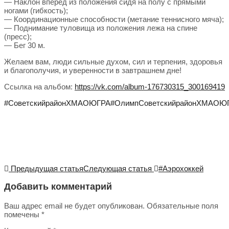
— Наклон вперед из положения сидя на полу с прямыми
ногами (гибкость);
— Координационные способности (метание теннисного мяча);
— Поднимание туловища из положения лежа на спине
(пресс);
— Бег 30 м.
Желаем вам, люди сильные духом, сил и терпения, здоровья
и благополучия, и уверенности в завтрашнем дне!
Ссылка на альбом:
https://vk.com/album-176730315_300169419
#СоветскийрайонХМАОЮГРА
#ОлимпСоветскийрайонХМАОЮ
Предыдущая статья
Следующая статья
#Аэрохоккей
Добавить комментарий
Ваш адрес email не будет опубликован.
Обязательные поля
помечены
*