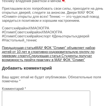
технику владения ракеткой и мячом.
Приглашаем всех попробовать свои силы, приходите на день
открытых дверей, следите за анонсом. Двери МАУ ФОК
«Олимп» открыты для всех! Теннис — это чудесный повод
зарядиться позитивом и хорошим настроением.
СоветскийрайонХМАОЮГРА
#ОлимпСоветскийрайонХМАОЮГРА
#ОлимпСоветскийрайонспорт #Деньоткрытыхдверей
#Настольный_теннис
Предыдущая статья
МАУ ФОК "Олимп" объявляет набор
детей от 10 лет в спортивно-оздоровительную группу по
гиревому спорту
Следующая статья
Студенты получат
возможность пройти практику в МАУ ФОК "Олимп"
Добавить комментарий
Ваш адрес email не будет опубликован.
Обязательные поля
помечены
*
Комментарий
*