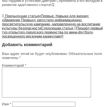
Мы гордимся успехами Дмитрия Сергеевича и его вкладом в
развитие адаптивного спорта!👏
Предыдущая статья
«Первые. Навыки для жизни»:
«Движение Первых» запустило информационно-
просветительскую кампанию, направленную на воспитание
культуры безопасности
Следующая статья
Прошёл первый
тур открытого городского первенства по мини-футболу,
посвященного весенним каникулам🌱
Добавить комментарий
Ваш адрес email не будет опубликован.
Обязательные поля
помечены
*
Комментарий
*
Имя
*