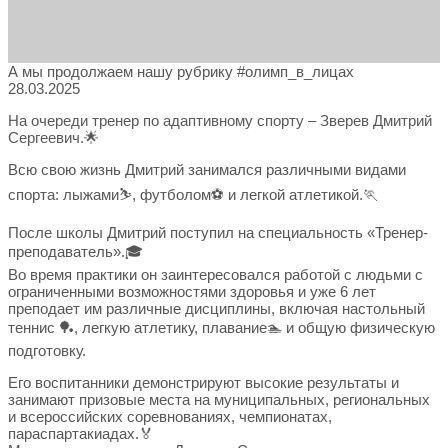
А мы продолжаем нашу рубрику #олимп_в_лицах
28.03.2025
На очереди тренер по адаптивному спорту – Зверев Дмитрий
Сергеевич.🌟
Всю свою жизнь Дмитрий занимался различными видами
спорта: лыжами⛷️, футболом⚽ и легкой атлетикой.🏃
После школы Дмитрий поступил на специальность «Тренер-
преподаватель».🎓
Во время практики он заинтересовался работой с людьми с
ограниченными возможностями здоровья и уже 6 лет
преподает им различные дисциплины, включая настольный
теннис 🏓, легкую атлетику, плавание🏊 и общую физическую
подготовку.
Его воспитанники демонстрируют высокие результаты и
занимают призовые места на муниципальных, региональных
и всероссийских соревнованиях, чемпионатах,
параспартакиадах.🏅