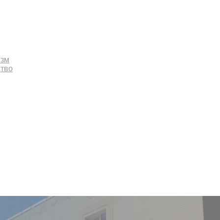
изм
ство