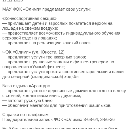
МАУ ФОК «Олимп» предлагает свои услуги:
«Конноспортивная секция»
— приглашает детей и взрослых покататься верхом на
лошади на свежем воздухе;
— предоставляет возможность индивидуального обучения
верховой езде на лошадях;
— предлагает на реализацию конский навоз.
ФОК «Олимп» (ул. Юности, 12)
— предлагает услуги тренажерных залов;
— предлагает групповые занятия с фитнес-тренером по
направлению «Умный фитнес»;
— предлагает услуги проката спортинвентаря: лыжи и палки
для северной (скандинавской) ходьбы.
База отдыха «Арантур»
— предлагает уютные деревянные домики для отдыха в лесу
с семьей, коллективом или с друзьями;
— затопит русскую баню;
— обеспечит мангалом для приготовления шашлыков.
Справки по телефонам:
Предварительная запись ФОК «Олимп» 3-68-64; 3-86-36
Ещё больше информации по услугам смотрите в альбоме