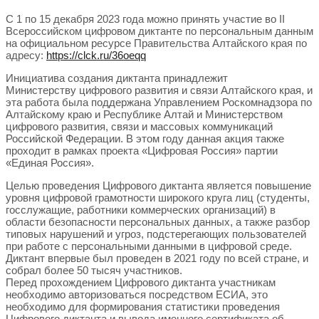
С 1 по 15 декабря 2023 года можно принять участие во II
Всероссийском цифровом диктанте по персональным данным
на официальном ресурсе Правительства Алтайского края по
адресу:
https://clck.ru/36oeqq
Инициатива создания диктанта принадлежит
Министерству цифрового развития и связи Алтайского края, и
эта работа была поддержана Управлением Роскомнадзора по
Алтайскому краю и Республике Алтай и Министерством
цифрового развития, связи и массовых коммуникаций
Российской Федерации. В этом году данная акция также
проходит в рамках проекта «Цифровая Россия» партии
«Единая Россия».
Целью проведения Цифрового диктанта является повышение
уровня цифровой грамотности широкого круга лиц (студенты,
госслужащие, работники коммерческих организаций) в
области безопасности персональных данных, а также разбор
типовых нарушений и угроз, подстерегающих пользователей
при работе с персональными данными в цифровой среде.
Диктант впервые был проведен в 2021 году по всей стране, и
собрал более 50 тысяч участников.
Перед прохождением Цифрового диктанта участникам
необходимо авторизоваться посредством ЕСИА, это
необходимо для формирования статистики проведения
Цифрового диктанта и вывода именного сертификата об