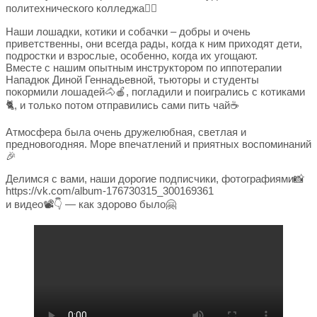
политехнического колледжа🙋‍♀
Наши лошадки, котики и собачки – добры и очень
приветственны, они всегда рады, когда к ним приходят дети,
подростки и взрослые, особенно, когда их угощают.
Вместе с нашим опытным инструктором по иппотерапии
Нападюк Диной Геннадьевной, тьюторы и студенты
покормили лошадей🐴🍎, погладили и поигрались с котиками
🐈, и только потом отправились сами пить чай☕
Атмосфера была очень дружелюбная, светлая и
предновогодняя. Море впечатлений и приятных воспоминаний
🎉
Делимся с вами, наши дорогие подписчики, фотографиями📸
https://vk.com/album-176730315_300169361
и видео📽👇 — как здорово было🤗