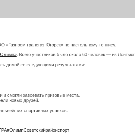
О «Газпром трансгаз Югорск» по настольному теннису.
«Олимп»
. Всего участников было около 60 человек — из Лонгъюг
ись домой со следующими результатами:
 и смогли завоевать призовые места.
рели новых друзей.
альнейших спортивных успехов.
ГРА
#ОлимпСоветскийрайонспорт