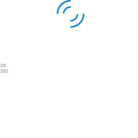
изм
ство