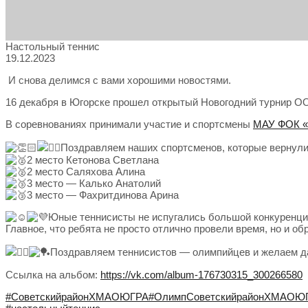
Настольный теннис
19.12.2023
И снова делимся с вами хорошими новостями.
16 декабря в Югорске прошел открытый Новогодний турнир ОО
В соревнованиях принимали участие и спортсмены
МАУ ФОК 
Поздравляем наших спортсменов, которые вернул
2 место Кетонова Светлана
2 место Саляхова Алина
3 место — Калько Анатолий
3 место — Фахритдинова Арина
Юные теннисисты не испугались большой конкуренции
Главное, что ребята не просто отлично провели время, но и об
Поздравляем теннисистов — олимпийцев и желаем д
Ссылка на альбом:
https://vk.com/album-176730315_300266580
#СоветскийрайонХМАОЮГРА
#ОлимпСоветскийрайонХМАОЮ