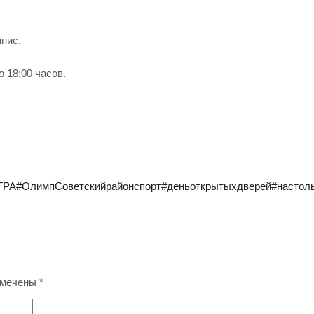
нис.
 18:00 часов.
ГРА
#ОлимпСоветскийрайонспорт
#деньоткрытыхдверей
#настол
омечены
*