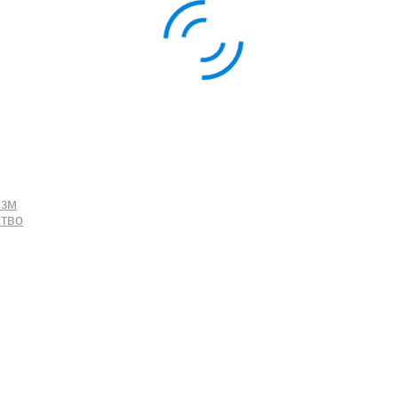
изм
ство