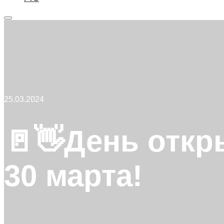
Главное
меню
25.03.2024
🚪👋День откр
30 марта!