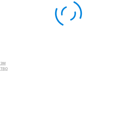
изм
ство