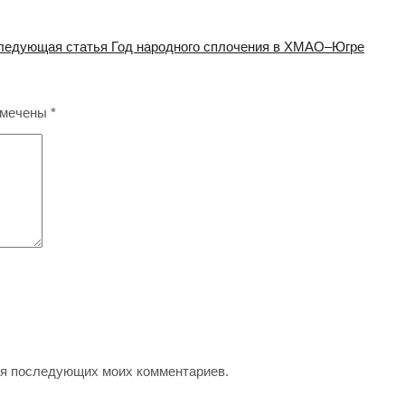
ледующая статья
Год народного сплочения в ХМАО–Югре
омечены
*
для последующих моих комментариев.