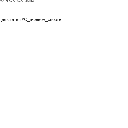
 МАУ ФОК «Олимп».
ая статья
#О_гиревом_спорте