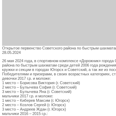
Открытое первенство Советского района по быстрым шахмата
28.05.2024
26 мая 2024 года, в спортивном комплексе «Дорожник» город
района по быстрым шахматам среди детей 2006 года рождени
кружки и секции в городах Югорск и Советский, а так же из по
Победителями и призерами, в своих возрастных категориях, ст
девочки 2017 г.р. и моложе:
1 место – Борисова Виктория (г. Советский)
2 место – Булычева София (г. Советский)
3 место – Булычева Яна (г. Советский)
мальчики 2017 г.р. и моложе:
1 место – Киберев Максим (г. Югорск)
2 место – Козлов Сергей (г. Югорск)
3 место – Андреев Ждан (г. Югорск)
мальчики 2016 – 2015 г.р.: