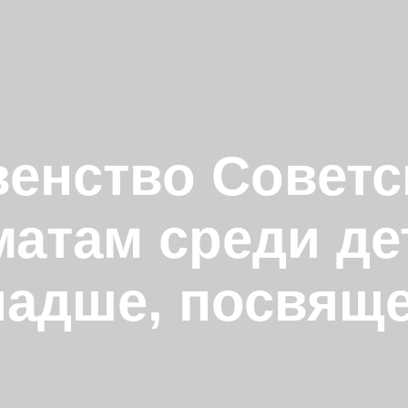
енство Советс
там среди дет
ладше, посвящ