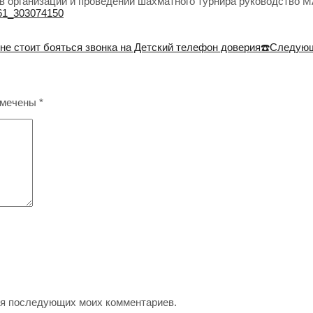
 в организации и проведении шахматного турнира руководство
461_303074150
не стоит бояться звонка на Детский телефон доверия☎️
Следующ
омечены
*
для последующих моих комментариев.