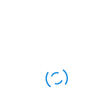
#СоветскийрайонХМАОЮГРА
#ОлимпСоветскийрайонХ
ПРЕДЫДУЩАЯ СТАТЬЯ
ВНИМАНИЕ! ВАЖНАЯ ИНФОРМАЦИЯ!