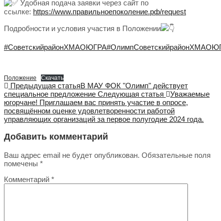
Удобная подача заявки через сайт по
ссылке:
https://www.правильноепоколение.рф/request
Подробности и условия участия в Положении
#СоветскийрайонХМАОЮГРА
#ОлимпСоветскийрайонХМАОЮ
Положение
Скачать
Предыдущая статья
В МАУ ФОК "Олимп" действует
специальное предложение
Следующая статья
Уважаемые
югорчане! Приглашаем вас принять участие в опросе,
посвящённом оценке удовлетворенности работой
управляющих организаций за первое полугодие 2024 года.
Добавить комментарий
Ваш адрес email не будет опубликован.
Обязательные поля
помечены
*
Комментарий
*