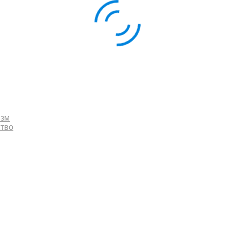
изм
ство