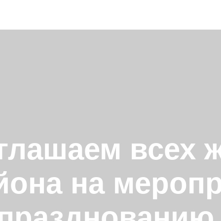
иглашаем всех 
йона на меропр
празднованию