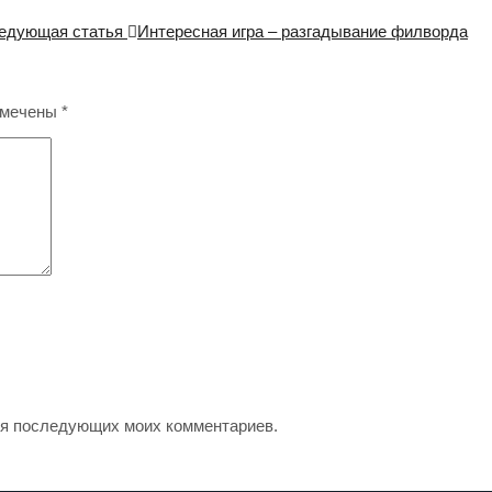
едующая статья
Интересная игра – разгадывание филворда
омечены
*
для последующих моих комментариев.