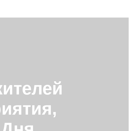
жителей
иятия,
 Дня