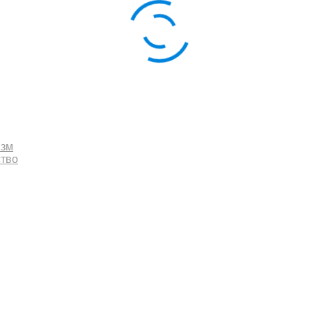
изм
ство