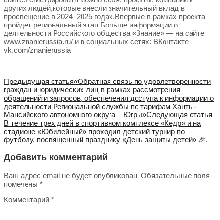
других людей,которые внесли значительный вклад в
просвещение в 2024–2025 годах.Впервые в рамках проекта
пройдет региональный этап.Больше информации о
деятельности Российского общества «Знание» — на сайте
www.znanierussia.ru/ и в социальных сетях: ВКонтакте
vk.com/znanierussia
Предыдущая статья
«Обратная связь по удовлетворенности
граждан и юридических лиц в рамках рассмотрения
обращений и запросов, обеспечения доступа к информации о
деятельности Региональной службы по тарифам Ханты-
Мансийского автономного округа – Югры»
Следующая статья
В течение трех дней в спортивном комплексе «Кедр» и на
стадионе «Юбилейный» проходил детский турнир по
футболу, посвященный празднику «День защиты детей» 🎉.
Добавить комментарий
Ваш адрес email не будет опубликован.
Обязательные поля
помечены
*
Комментарий
*